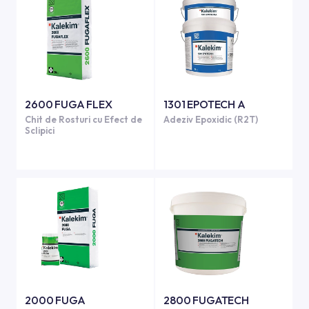
2600 FUGA FLEX
1301 EPOTECH A
Chit de Rosturi cu Efect de
Adeziv Epoxidic (R2T)
Sclipici
2000 FUGA
2800 FUGATECH