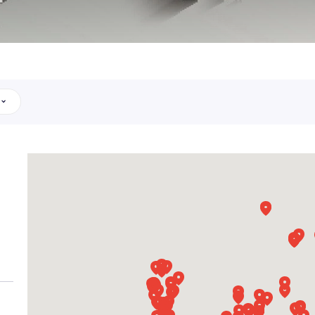
овать по
 C-14,7