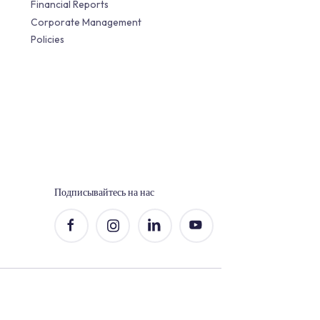
Связи с инвесторами (EN)
Company Information
Financial Reports
Corporate Management
а
Policies
мещения