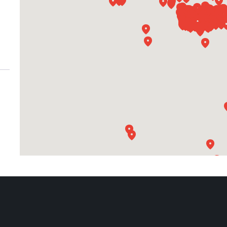
MALZ.SAN.
: 6 -
N -