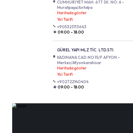
Yol Tarifi
998974210505
09:00 - 18:00
MUSTAFA TAŞ BOYA VE YAPI 
CUMHURİYET MAH. 677 SK. NO
Muratpaşa/Antalya
Haritada göster
Yol Tarifi
+905323113643
09:00 - 18:00
GÜREL YAPI MLZ.TİC. LTD.STI.
KADINANA CAD.NO:15/F AFYO
Merkez/Afyonkarahisar
Haritada göster
Yol Tarifi