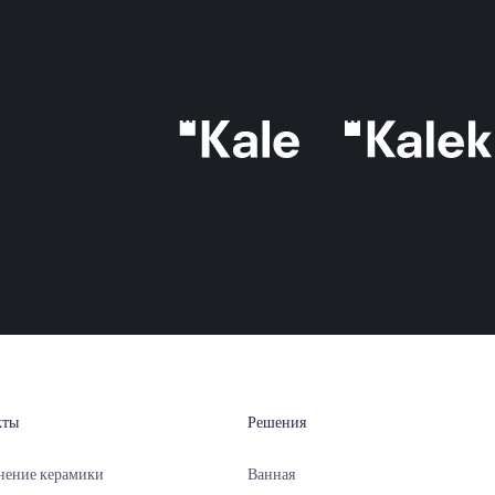
IN SRL
R:125 -
O:1/C
-