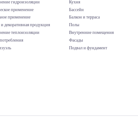
NLEI 65,
/Antwerpen
Продукты
Решения
Применение керамики
Ванная
Применение гидроизоляции
Кухня
Техническое применение
Бассейн
Напольное применение
Балкон и террас
 Salaam
Краски и декоративная продукция
Полы
Применение теплоизоляции
Внутренние по
Расчет потребления
Фасады