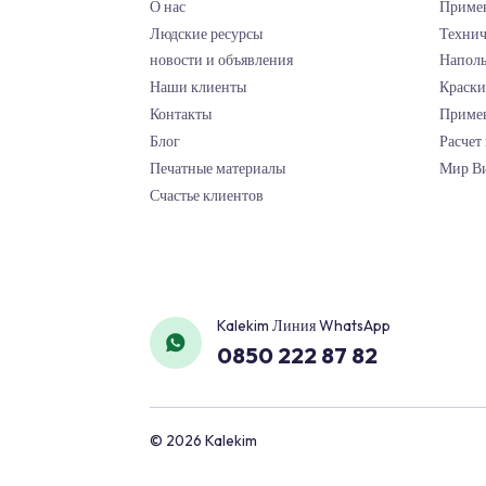
+905322610910
09:00 - 18:00
ELLI BOUWMARKT BVBA
ELLI BOUWMARKT BVBA LINDE
2620, HEMIKSEM - Antwerpen
Haritada göster
Yol Tarifi
корпоративный
+9032495716411
09:00 - 18:00
Kale Rруппа
О нас
Людские ресурсы
SPANISH TILES
новости и объявления
fsdfsd - Dar es Salaam/Dar es
Haritada göster
Наши клиенты
Yol Tarifi
Контакты
+901111111111
Блог