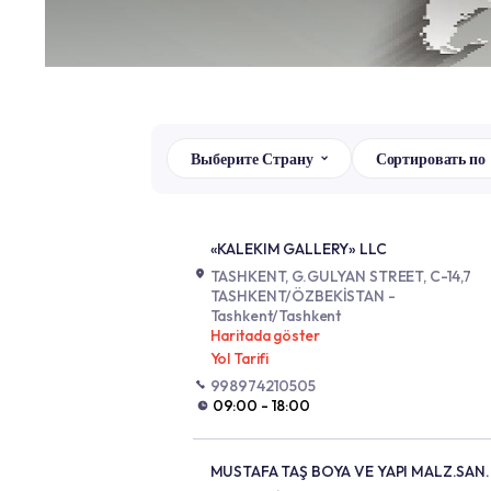
Выберите Страну
Сортир
«KALEKIM GALLERY» LLC
TASHKENT, G.GULYAN STREET,
TASHKENT/ÖZBEKİSTAN -
Tashkent/Tashkent
Haritada göster