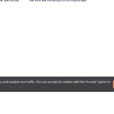
lienților
r cu caracter personal
Servicii ale societății informațion