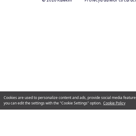
Constituția Noastră Privind Satisfacția C
Linia Whatsapp Kalekim
0850 222 87 82
© 2026 Kalekim
Protecția datelo