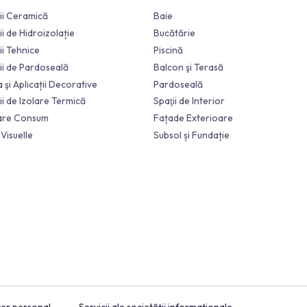
În funcţie de Grupul de Produse
Soluții
Aplicații Ceramică
Baie
Aplicații de Hidroizolație
Bucătărie
Aplicații Tehnice
Piscină
Aplicații de Pardoseală
Balcon şi Teras
Vopsea şi Aplicații Decorative
Pardoseală
Aplicații de Izolare Termică
Spaţii de Interio
Calculare Consum
Fațade Exterio
Lumea Visuelle
Subsol și Fundaț