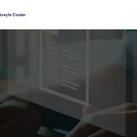
i
Găsește Dealer