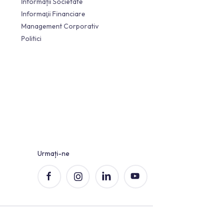
Informații Societate
Informaţii Financiare
Management Corporativ
Politici
ă
r
are
ie