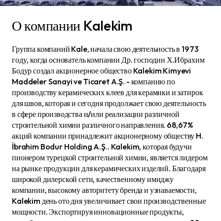
О компании Kalekim
Группа компаний Kale, начала свою деятельность в 1973
году, когда основатель компании Др. господин Х.Ибрахим
Бодур создал акционерное общество Kalekim Kimyevi
Maddeler Sanayi ve Ticaret A.Ş. - компанию по
производству керамических клеев для керамики и затирок
для швов, которая и сегодня продолжает свою деятельность
в сфере производства и/или реализации различной
строительной химии различного направления. 68,67%
акций компании принадлежит акционерному обществу H.
İbrahim Bodur Holding A.Ş.. Kalekim, которая будучи
пионером турецкой строительной химии, является лидером
на рынке продукции для керамических изделий. Благодаря
широкой дилерской сети, качественному имиджу
компании, высокому авторитету бренда и узнаваемости,
Kalekim день ото дня увеличивает свои производственные
мощности. Экспортируя инновационные продукты,