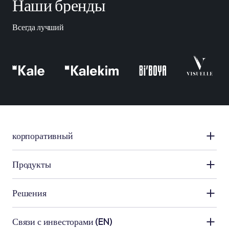
Наши бренды
Всегда лучший
корпоративный
Kale Rруппа
Продукты
О нас
Применение керамики
Решения
Людские ресурсы
Применение гидроизоляции
Ванная
Связи с инвесторами (EN)
новости и объявления