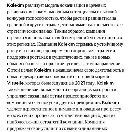
Kalekim реализует модель локализации в целевых
регионах с высоким рыночным потенциалом и высокой
конкурентоспособностью, чтобы расти и развиваться за
границей в других странах, что занимает важное место в ее
стратегических планах. Таким образом, компания
стремится использовать свой внутренний успех и опыт и в
этих регионах. Компания Kalekim стремясь к устойчивому
росту и развитию, одновременно определяет стратегии
поддержки роста как в существующих, так и в новых
областях бизнеса, и прилагает усилия в этом направлении.
С этой целью Kalekim, начавшая начал свою деятельность в
области декоративных покрытий с торговой маркой
Visuelle, которая была запущена в 2021 году. Kalekim
также оценивает возможности неорганического роста и
управляет связанный с этим процесс приобретения
компаний за счет покупки других предприятий. Kalekim
уделяет первостепенное внимание инновациям прогрессу
во всех своих процессах и считает инновации одной из
наиболее важных стратегий компании. Компания
продолжает свои усилия по созданию динамичных