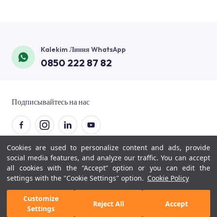
Техническое применение
Кухня
Наши клиенты
Company Information
Напольное применение
Бассейн
Контакты
Financial Reports
Краски и декоративная продукция
Балкон и терраса
Kalekim Линия WhatsApp
Блог
Corporate Management
Применение теплоизоляции
0850 222 87 82
Полы
Печатные материалы
Policies
Расчет потребления
Внутренние помещения
Счастье клиентов
Мир Визуэль
Подписывайтесь на нас
Фасады
Подвал и фундамент
Cookies are used to personalize content and ads, provide
© 2026 Kalekim
social media features, and analyze our traffic. You can accept
all cookies with the “Accept” option or you can edit the
settings with the "Cookie Settings" option.
Cookie Policy
Customize
Reject All
Accept
Settings