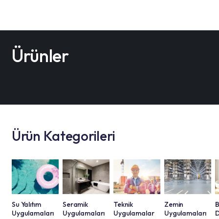
Ürünler
Ürün Kategorileri
Su Yalıtım
Seramik
Teknik
Zemin
B
Uygulamaları
Uygulamaları
Uygulamalar
Uygulamaları
D