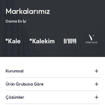
Markalarımız
Daima En İyi
Kurumsal
Kale Grubu
Ürün Grubuna Göre
Hakkımızda
Seramik Uygulamaları
Çözümler
İnsan Kaynakları
Su Yalıtım Uygulamaları