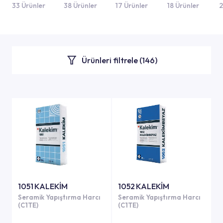
U
33 Ürünler
38 Ürünler
17 Ürünler
18 Ürünler
2
Ürünleri filtrele (
146
)
1051 KALEKİM
1052 KALEKİM
Seramik Yapıştırma Harcı
Seramik Yapıştırma Harcı
(C1TE)
(C1TE)