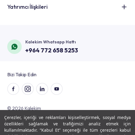
Banyo
Yatırımcı İlişkileri
Haberler ve Duyurular
Teknik Uygulamalar
Mutfak
Referanslar
Şirket Bilgileri
Zemin Uygulamaları
Havuz
İletişim
Finansal Bilgiler
Boya ve Dekoratif Uygulamaları
Balkon ve Teras
Kalekim Whatsapp Hattı
Blog
Kurumsal Yönetim
Isı Yalıtım Uygulamaları
+964 772 658 5253
Zemin
Basılı Materyaller
Politikalar
Tüketim Hesaplama
İç Mekan
Müşteri Memnuniyet Anayasamız
Visuelle Dünyası
Bizi Takip Edin
Dış Cephe
Bodrum ve Temel
© 2026 Kalekim
Çerezler, içeriği ve reklamları kişiselleştirmek, sosyal medya
Kişisel Verilerin Korunması
özellikleri sağlamak ve trafiğimizi analiz etmek için
Bilgi Toplumu Hizmetleri
kullanılmaktadır. “Kabul Et” seçeneği ile tüm çerezleri kabul