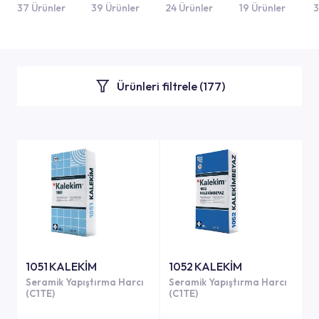
U
37 Ürünler
39 Ürünler
24 Ürünler
19 Ürünler
3
Ürünleri filtrele (
177
)
1051 KALEKİM
1052 KALEKİM
Seramik Yapıştırma Harcı
Seramik Yapıştırma Harcı
(C1TE)
(C1TE)