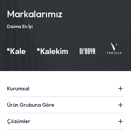
Markalarımız
Daima En İyi
Kurumsal
Kale Grubu
Ürün Grubuna Göre
Hakkımızda
Seramik Uygulamaları
Çözümler
İnsan Kaynakları
Su Yalıtım Uygulamaları