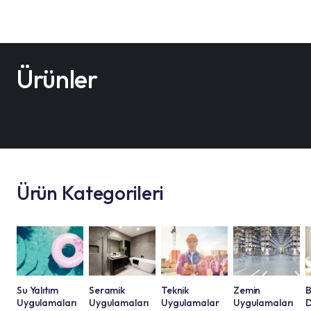
Ürünler
Ürün Kategorileri
Su Yalıtım
Seramik
Teknik
Zemin
B
Uygulamaları
Uygulamaları
Uygulamalar
Uygulamaları
D