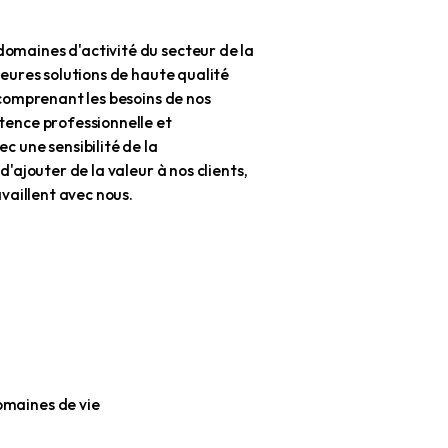
ésent, dans nos domaines d'activité du secteur de la
our créer les meilleures solutions de haute qualité
lus innovantes, en comprenant les besoins de nos
létant notre compétence professionnelle et
 notre travail avec une sensibilité de la
d'entreprise, afin d'ajouter de la valeur à nos clients,
 à tous ceux qui travaillent avec nous.