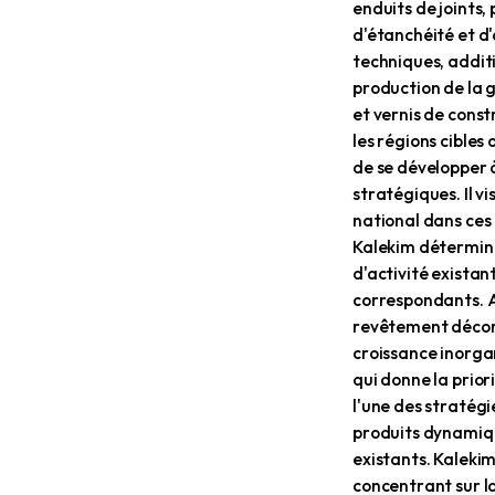
Kalekim K
fondateur
d'adhésif
produire 
68,67 % d
pionnier 
marché de
puissance
producti
aux produ
investiss
sa capac
productio
Kalekim, 
secteur, 