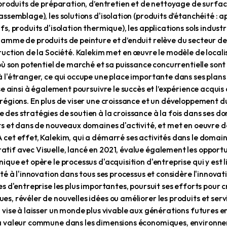
imyevi Maddeler Sanayi ve Ticaret A.Ş., fondée en 1973
 des sociétés du groupe Kale, poursuit ses activités,
s céramiques et de produits de remplissage pour joint
divers produits chimiques pour la construction pour l'i
es parts la société sont détenus par H. İbrahim Bodur H
de l'industrie turque des produits chimiques pour la con
s applications céramiques. Avec son image d'entrepri
 de marque et sa notoriété, Kalekim augmente jour ap
on grâce à son vaste réseau de concessionnaires. Exp
its innovants développés dans son centre de R&D, la S
ements liquides et fonds de roulement. De par sa struc
ité à réagir rapidement face aux changements soudain
n orientée vers le consommateur et travaille sans co
dont la fidélité et la satisfaction des employés sont 
possède l'une des premières et des plus grandes plat