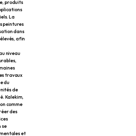
 par Dr. H. İbrahim Bodur, le
 entamé par la production
s, en produisant et/ou faisant
ndustrie de la construction.
olding A.Ş. Kalekim, le
struction, est le leader du
se de qualité, sa forte
rès jour sa capacité de
ortateur dans 80 pays grâce
ociété dispose de solides
ture de production flexible et
s, Kalekim fait une
mpromettre la qualité.
supérieures à la moyenne du
eformes de maîtres en Turquie