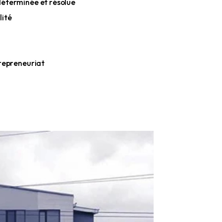
de la confiance
s d’une manière déterminée et résolue
 de la responsabilité
orons
e l’avant
 le chemin à l’entrepreneuriat