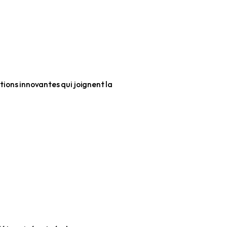
veaux sens aux domaines de vie
space avec des solutions innovantes qui joignent la
 travail.