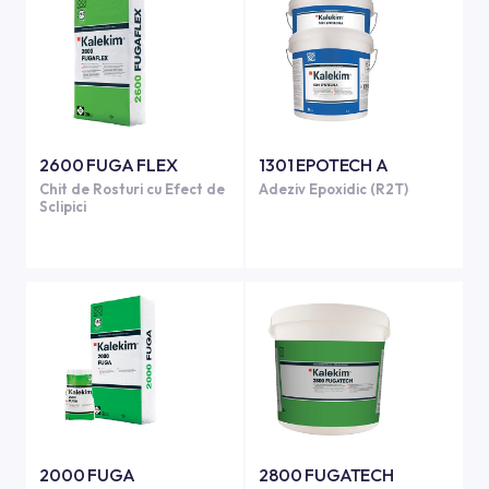
2600 FUGA FLEX
1301 EPOTECH A
Chit de Rosturi cu Efect de
Adeziv Epoxidic (R2T)
Sclipici
2000 FUGA
2800 FUGATECH