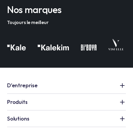
Nos marques
Toujours le meilleur
D'entreprise
Kale Groupe
Produits
Qui Sommes-Nous
Applications en Céramiques
Solutions
Ressources Humaines
Applications d’Etanchéité