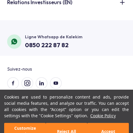
Salle de Bain
Relations Investisseurs (EN)
Nouvelles et Annonces
Applications Techniques
Cuisine
Références
Applications sur Plancher
Piscine
Contact
Peinture et Produits Décoratifs
Balcon et Terrasse
Ligne Whatsapp de Kalekim
Documents Imprimés
Applications d'Isolation Thermique
0850 222 87 82
Sol
Constitution de la Satisfaction Clientèle
Calcul de Consommation
Espace Intérieur
Monde de Visuel
Suivez-nous
Façade Extérieure
Sous-Sol et Fondement
Cookies are used to personalize content and ads, provide
© 2026 Kalekim
social media features, and analyze our traffic. You can accept
all cookies with the “Accept” option or you can edit the
settings with the "Cookie Settings" option.
Cookie Policy
Customize
Reject All
Accept