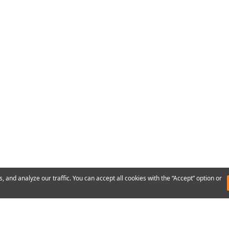
Calcul de Consommation
Façade Extérie
e
Monde de Visuel
Sous-Sol et Fo