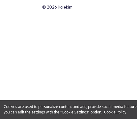
Documents Imprimés
Constitution de la Satisfaction Clientèl
Ligne Whatsapp de Kalekim
0850 222 87 82
© 2026 Kalekim