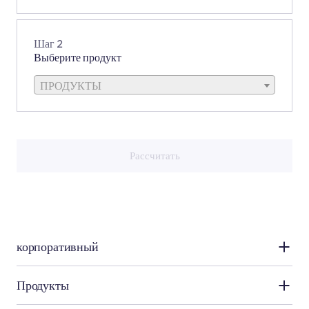
Шаг 2
Выберите продукт
ПРОДУКТЫ
Рассчитать
корпоративный
Kale Rруппа
Продукты
О нас