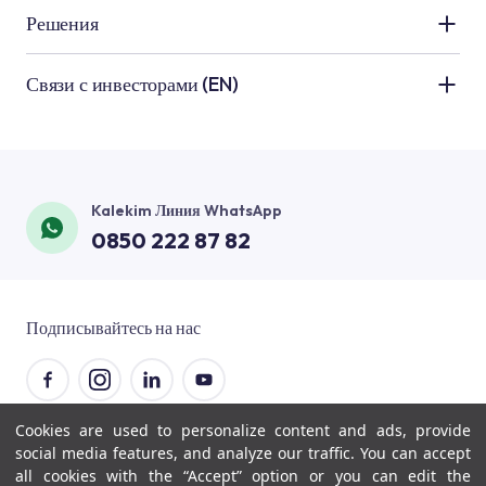
Применение керамики
Решения
Людские ресурсы
Применение гидроизоляции
Ванная
Связи с инвесторами (EN)
новости и объявления
Техническое применение
Кухня
Наши клиенты
Напольное применение
Бассейн
Контакты
Краски и декоративная продукция
Балкон и терраса
Kalekim Линия WhatsApp
Печатные материалы
Применение теплоизоляции
0850 222 87 82
Полы
Счастье клиентов
Расчет потребления
Внутренние помещения
Мир Визуэль
Подписывайтесь на нас
Фасады
Подвал и фундамент
Cookies are used to personalize content and ads, provide
© 2026 Kalekim
social media features, and analyze our traffic. You can accept
all cookies with the “Accept” option or you can edit the