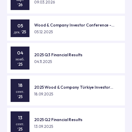
09.03.2026
‘26
Wood & Company Investor Conference -
05
Prague
дек. ‘25
05.12.2025
04
2025 Q3 Financial Results
нояб.
04.11.2025
‘25
18
2025 Wood & Company Türkiye Investor
сент.
Symposium - İstanbul
18.09.2025
‘25
13
2025 Q2 Financial Results
сент.
13.09.2025
‘25