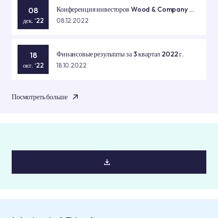
Конференция инвесторов Wood & Company -
08
Прага
дек. ‘22
08.12.2022
Финансовые результаты за 3 квартал 2022 г.
18
окт. ‘22
18.10.2022
Посмотреть больше