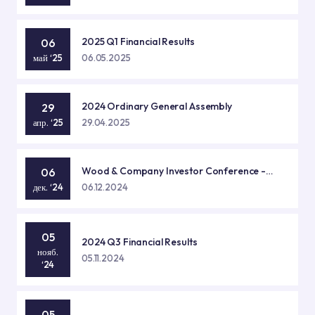
2025 Q1 Financial Results
06
май ‘25
06.05.2025
2024 Ordinary General Assembly
29
апр. ‘25
29.04.2025
Wood & Company Investor Conference -
06
Prague
дек. ‘24
06.12.2024
05
2024 Q3 Financial Results
нояб.
05.11.2024
‘24
05