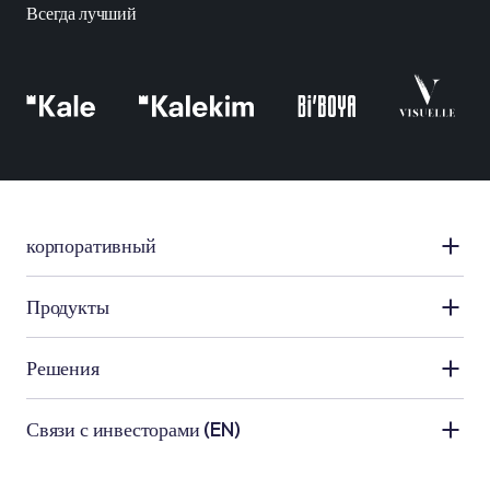
Всегда лучший
корпоративный
Kale Rруппа
Продукты
О нас
Применение керамики
Решения
Людские ресурсы
Применение гидроизоляции
Ванная
Связи с инвесторами (EN)
новости и объявления
Техническое применение
Кухня
Наши клиенты
Company Information