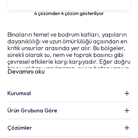
4 çözümden 4 çözüm gösteriliyor
Binaların temel ve bodrum katları, yapıların
dayanıklılığı ve uzun ömürlülüğü açısından en
kritik unsurlar arasında yer alır. Bu bölgeler,
sürekli olarak su, nem ve toprak basıncı gibi
çevresel etkilerle karşı karşıyadır. Eğer doğru
bir su yalıtımı yapılmazsa, suyun beton yapıya
Devamını oku
sızması kaçınılmaz hale gelir. Bu da zamanla
çatlaklar, korozyon ve yapısal sorunlara yol
açar. Ayrıca, bodrum katlarında oluşan su
Kurumsal
sızıntıları, rutubet, küf ve kötü kokulara neden
olarak yaşam alanlarını olumsuz etkiler. Bu
yazıda, bodrum ve temel su yalıtımı
Kale Grubu
Ürün Grubuna Göre
çözümlerini, uygulama yöntemlerini ve dikkat
Hakkımızda
edilmesi gereken noktaları detaylı şekilde ele
Seramik Uygulamaları
Çözümler
alıyoruz.
İnsan Kaynakları
Su Yalıtım Uygulamaları