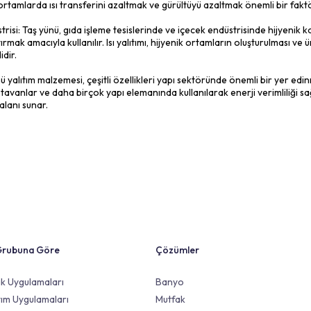
ı: Ses emici özellikleri sayesinde gürültüyü azaltır ve iç mekanl
ı: Isı geçişini engeller, enerji tasarrufu sağlar ve iç mekanları konf
lik: Suya dayanıklıdır ve neme karşı dirençlidir, böylece su has
: Doğal kaynaklardan elde edilir, geri dönüştürülebilir ve çevre
laylığı: Farklı şekillerde üretilebilir ve çeşitli yapı elemanların
n uygun güvenlik önlemlerinin alınması önemlidir. Taş yünü lifle
ileceğinden, uygulama esnasında kişisel koruyucu ekipman kulla
edir.
 esneklik: Taş yünü malzemesi, hafif bir yapıya sahiptir ve kolaylıkla
da kullanımını kolaylaştırır ve esneklik sağlar.
 Taş yünü yalıtım malzemesi, dayanıklı bir yapıya sahiptir ve u
na ve çürümeye karşı dirençlidir.
genliği: Taş yünü malzemesi, hava geçirgenliği açısından düşük b