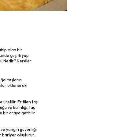
e birçok avantaja sahip olan bir
 gibi özellikleri sayesinde çeşitli yapı
an sunar. Peki Taş Yünü Nedir? Nereler
zemesidir. İsmini, doğal taşların