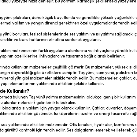
geller.
doğal kaynaklardan elde edilen ve geri dönüştürülebilen bir ma
r geri dönüştürülebilir ve tekrar kullanılabilir. Bu da çevresel etk
nemli bir avantaj sağlar.
Çeşitleri Nelerdir?
lıtım malzemesi, farklı tiplerde ve formlarda bulunabilir. İşte taş
vhaları: Bu tip taş yünü, genellikle büyük paneller veya levhal
yüzeylerin yalıtımında kullanılır. Levhalar, farklı kalınlıklarda v
na kolayca uygulanabilir.
loları: Taş yünü ruloları, uzun ve dar bir yapıya sahip olan rulo
boşluklara veya duvarların içine yerleştirilir. Rulolar genellikle
reyleri: Taş yünü spreyleri, sıvı formda olan taş yünü malzemesi
ve püskürtüldüğü yüzeyde hızla genleşir. Bu yöntem, karmaşık ş
nı sağlar.
lakaları: Taş yünü plakaları, daha küçük boyutlarda ve genellikl
s yalıtımı, termal yalıtım ve yangın direnci gerektiren özel uygu
ruları: Taş yünü boruları, tesisat sistemlerinde ses yalıtımı ve ısı
un olarak üretilir ve boru hatlarının etrafına sarılarak uygulanı