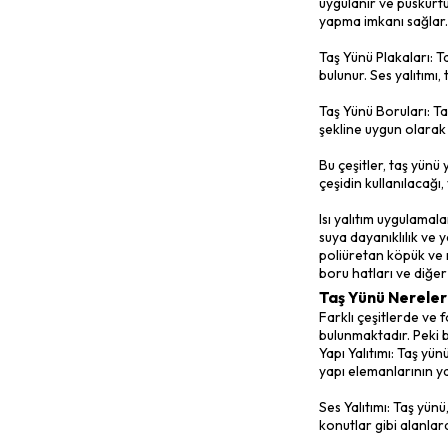
etmesini en
Taş yünü, 
doğal taşla
açısından ö
Taş Yünü 
Taş yünü ya
Taş Yünü Le
gibi büyük 
elemanları
Taş Yünü Ru
arasındaki 
Taş Yünü Sp
uygulanır 
yapma imka
Taş Yünü P
bulunur. Se
Taş Yünü Bo
şekline uyg