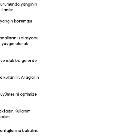
tiyaçlara yönelik kullanımını kapsar. Hangi
rak belirlenir.
emeler, yüksek ısı direnci, ses yalıtımı,
ü, cam yünü, polistren köpük (EPS/XPS),
malzemeler, çatılar, duvarlar, döşemeler,
lır.
a geniş bir kullanım alanına
atılar, duvarlar, döşemeler ve tavanlar gibi
 enerji tasarrufu sağlar.
iyatrolar, konferans salonları, oteller ve
emerek ve ileterek gürültüyü azaltır.
enliği sağlar. Yangın durumunda yangının
 yüksek alanlarda kullanılır.
lıtımı, ısı yalıtımı ve yangın koruması