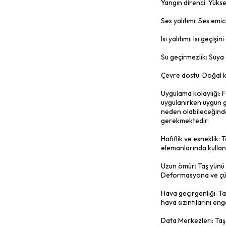
sağlamak iç
HVAC İzola
için kullan
tercih edili
Su Yalıtımı
suyun nüfuz
Transport Y
içerisindek
Tarım Uygul
etmek ve e
Denizcilik,
alanı olduk
Taş Yünü
Yukarıda t
Yangın dire