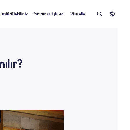
Sürdürülebilirlik
Yatırımcı İlişkileri
Vis
e Kullanılır?