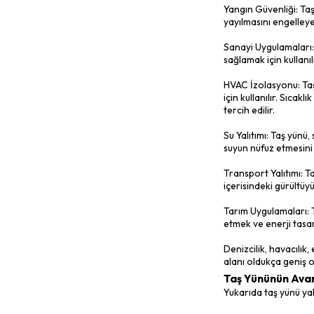
Bu çeşitler
çeşidin kul
Isı yalıtım
suya dayanı
poliüretan 
boru hatlar
Taş Yünü
Farklı çeş
bulunmaktad
Yapı Yalıtı
yapı eleman
Ses Yalıtım
konutlar gi
Yangın Güv
yayılmasını
Sanayi Uygu