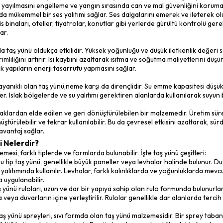
liflere dönüştürülmesiyle elde edilmesinden almaktadır. Bu lifl
evhalar, rulolar veya sprey formunda kullanıma hazır hale getiril
enellikle bazalt, diyabaz, dolomit gibi doğal taşların yüksek sıcakl
, özel bir dönüşüm sürecinden geçirilerek ince lifler haline getiril
lliklerini etkileyen faktörlerdir. Lifler daha sonra bağlayıcılar 
malzemesi olarak kullanılmak üzere farklı şekillerde üretilir.
lıtım malzemesi, birçok avantaja sahiptir. İlk olarak, yüksek sıc
gın durumunda erimez veya alev almaz, aksine yüksek sıcaklıklar
, yangının yayılmasını engelleme ve yangın sırasında can ve mal
ynı zamanda mükemmel bir ses yalıtımı sağlar. Ses dalgalarını e
 özelliği, ofis binaları, oteller, tiyatrolar, konutlar gibi yerler
mesini sağlar.
ı açısından da taş yünü oldukça etkilidir. Yüksek yoğunluğu ve düşü
 enerji verimliliğini artırır. Isı kaybını azaltarak ısıtma ve soğu
ni azaltarak yapıların enerji tasarrufu yapmasını sağlar.
 oldukça dayanıklı olan taş yünü,neme karşı da dirençlidir. Su e
nu engeller. Islak bölgelerde ve su yalıtımı gerektiren alanlard