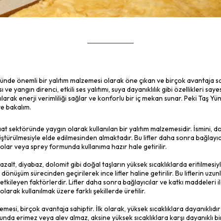
yapı sektöründe önemli bir yalıtım malzemesi olarak öne çıkan v
 Yüksek ısı ve yangın direnci, etkili ses yalıtımı, suya dayanıklılık
da kullanılarak enerji verimliliği sağlar ve konforlu bir iç mek
gelin birlikte bakalım.
 Nedir?
apı ve inşaat sektöründe yaygın olarak kullanılan bir yalıtım mal