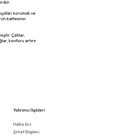
arda rahat bir ortam sağlar.
orlu hale getirir.
arını önler.
sel etkisi düşüktür.
a uygulanabilir. Ancak, taş yünü
ri cilt ve solunum yollarında tahrişe
nılması ve uygun tedbirlerin alınması
 şekillendirilebilir. Bu özellik, farklı yapı
zun süre boyunca performansını korur.
ir değere sahiptir. Bu özelliği sayesinde