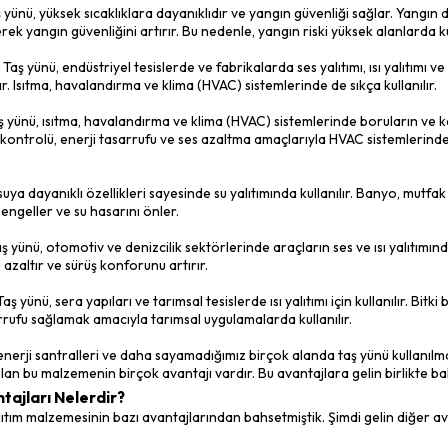
, taş yünü yalıtım malzemesinin farklı uygulama alanlarına ve ih
lanılacağı, yapının özelliklerine, ihtiyaçlara ve tasarıma bağlı ola
 uygulamalarında kullanılan malzemeler çeşitlilik gösterir. Bu malz
klılık ve yangın dayanıklılığı gibi özelliklere sahiptir. Taş yün
köpük ve mineral yün gibi malzemeler sıklıkla tercih edilir. Bu 
ı ve diğer yapı elemanlarının yalıtımında etkili bir şekilde kullanı
 Nerelerde Kullanılır?
itlerde ve formda bulunan Taş yünü yalıtım malzemesinin, oldukç
ır. Peki bu alanlar nelerdir? gelin birlikte bakalım.
mı: Taş yünü, binalarda ısı yalıtımı için yaygın olarak kullanılır. Ç
larının yalıtımında etkili bir çözümdür. Isı köprülerini azaltır ve
ı: Taş yünü, ses yalıtımında etkili bir malzemedir. Ofis binaları, t
bi alanlarda gürültü kontrolü için tercih edilir. Ses dalgalarını 
enliği: Taş yünü, yüksek sıcaklıklara dayanıklıdır ve yangın güv
 engelleyerek yangın güvenliğini artırır. Bu nedenle, yangın riski
lamaları: Taş yünü, endüstriyel tesislerde ve fabrikalarda ses ya