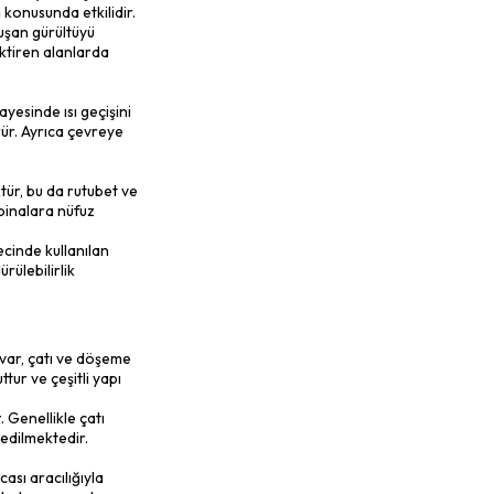
er daha sonra bağlayıcılar eklenerek
ir.
ıklarda eritilmesiyle üretilir. Eritilen taş
ir. Bu liflerin uzunluğu ve kalınlığı, taş
ve katkı maddeleri ile bir araya getirilir
aklıklara dayanıklıdır ve yangın güvenliği
a karşı dayanıklı bir bariyer oluşturur.
 güvenliğini koruma konusunda etkilidir.
merek ve ileterek oluşan gürültüyü
de gürültü kontrolü gerektiren alanlarda
k iletkenlik değeri sayesinde ısı geçişini
tma maliyetlerini düşürür. Ayrıca çevreye
mme kapasitesi düşüktür, bu da rutubet ve
a kullanılarak suyun binalara nüfuz