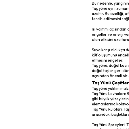
eritilerek 
paneller, l
Taş yünü, g
malzemeleri
yününün öze
ve yalıtım 
Taş yünü ya
sağlar. Yan
Bu nedenle
Taş yünü a
azaltır. Bu
tercih edil
Isı yalıtım
engeller ve
olan etkisi
Suya karşı
küf oluşumu