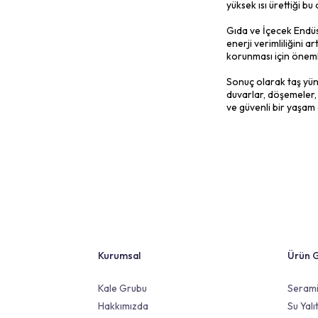
Ses yalıtım
Isı yalıtım
Su geçirmez
Çevre dostu
Uygulama ko
uygulanırke
neden olab
gerekmekt
Hafiflik ve
elemanların
Uzun ömür:
Deformasyo
Hava geçir