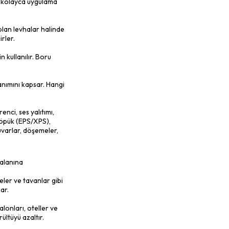
lzemedir. Üretim sürecinde kullanılan
isini azaltarak, sürdürülebilirlik
 yünü çeşitleri:
ar halinde bulunur. Duvar, çatı ve döşeme
e yoğunluklarda mevcuttur ve çeşitli yapı
 formunda bulunurlar. Genellikle çatı
 dar alanlarda tercih edilmektedir.
dir. Bir sprey tabancası aracılığıyla
ekillerdeki yüzeylere kolayca uygulama
e yüksek yoğunluklu olan levhalar halinde
lamalarda tercih edilirler.
 yalıtımı sağlamak için kullanılır. Boru
r.