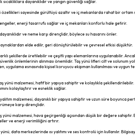
in kullanılır. Isıtma, havalandırma ve klima (HVAC) sistemlerinde 
syonu: Taş yünü, ısıtma, havalandırma ve klima (HVAC) sistemle
ılır. Sıcaklık kontrolü, enerji tasarrufu ve ses azaltma amaçlar
r.
: Taş yünü, suya dayanıklı özellikleri sayesinde su yalıtımında kul
 etmesini engeller ve su hasarını önler.
alıtımı: Taş yünü, otomotiv ve denizcilik sektörlerinde araçların 
i gürültüyü azaltır ve sürüş konforunu artırır.
amaları: Taş yünü, sera yapıları ve tarımsal tesislerde ısı yalıtımı
nerji tasarrufu sağlamak amacıyla tarımsal uygulamalarda kullan
 havacılık, enerji santralleri ve daha sayamadığımız birçok alan
ça geniş olan bu malzemenin birçok avantajı vardır. Bu avantajl
nün Avantajları Nelerdir?
aş yünü yalıtım malzemesinin bazı avantajlarından bahsetmiştik.
nci: Yüksek sıcaklıklara dayanıklıdır ve yangın güvenliği sağlar.