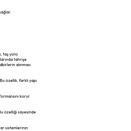
de sıkça kullanılır.
rinde boruların ve kanalların izolasyonu
ıyla HVAC sistemlerinde yaygın olarak
lanılır. Banyo, mutfak ve ıslak bölgelerde
ses ve ısı yalıtımında kullanılır. Araçların
 için kullanılır. Bitki büyümesini optimize
ılır.
da taş yünü kullanılmaktadır. Kullanım
ara gelin birlikte bakalım.
 Şimdi gelin diğer avantajlarına bakalım.