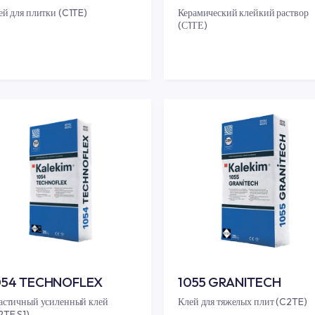
1051 KALEKİM
1052 KA
Клей для плитки (C1TE)
Керамическ
(С1ТЕ)