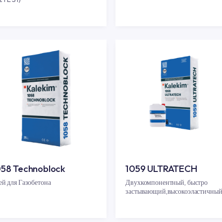
1054 TECHNOFLEX
1055 G
Эластичный усиленный клей
Клей для т
(C2TE S1)