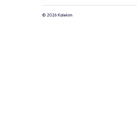
Kale Rруппа
О нас
Людские ресурсы
новости и объявления
Наши клиенты
Контакты
Блог
Печатные материалы
Счастье клиентов
Kalekim İletişim Merkezi