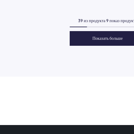
1058 Technoblock
1059 U
Клей для Газобетона
Двухкомпон
застывающи
клеевой сос
39 из про
По