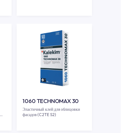
RANITECH
1056 PROFESYONEL
яжелых плит (C2TE)
Клей для тяжелых плит (C2T)