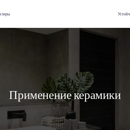
я
Дилеры
Применение кер