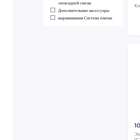
Клей на цементной основе
Клеи на основе смола
Germetiki dlya shvov
Затирки для швов на
цементной основе
Заполнители швов на основе
эпоксидной смолы
Дополнительные аксессуары
выравнивания Система плитки