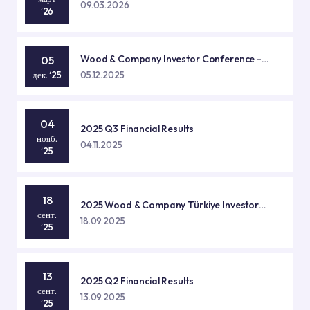
09.03.2026
‘26
Wood & Company Investor Conference -
05
Prague
дек. ‘25
05.12.2025
04
2025 Q3 Financial Results
нояб.
04.11.2025
‘25
18
2025 Wood & Company Türkiye Investor
сент.
Symposium - İstanbul
18.09.2025
‘25
13
2025 Q2 Financial Results
сент.
13.09.2025
‘25