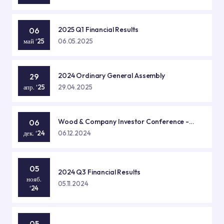
2025 Q1 Financial Results
06
май ‘25
06.05.2025
2024 Ordinary General Assembly
29
апр. ‘25
29.04.2025
Wood & Company Investor Conference -
06
Prague
дек. ‘24
06.12.2024
05
2024 Q3 Financial Results
нояб.
05.11.2024
‘24
05