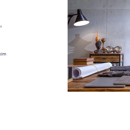
ые
 текстур и
мещениях!
им
ованную
ми с Kalekim