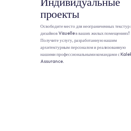
Преследуя мечты в космосе
Индивидуальн
проекты
Освободите место для неограниченных
дизайнов Visuelle в ваших жилых по
Получите услугу, разработанную наш
архитектурным персоналом и реализ
нашими профессиональными команда
Assurance.