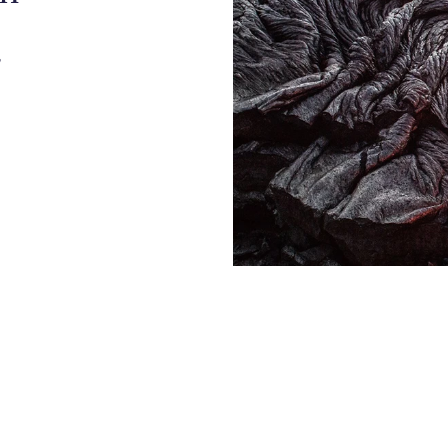
улкан
ду, песок,