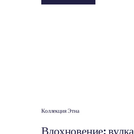
эстетика вмест
Создавая мощное влияние поверхност
человеческое восприятие для создани
пространств, Visuelle предлагает вд
решения, которые являются «персона
специфичными для конкретного места
на заказ».
Нажмите для текстур