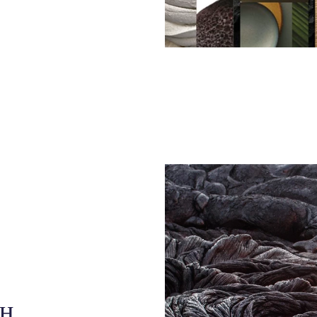
е
ей на
я необычных
охновляющие
лизированными,
, сделанными