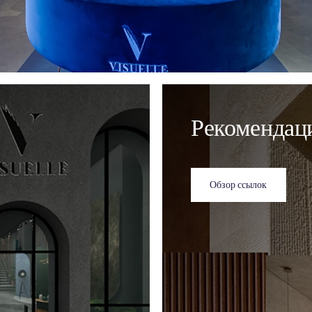
 тур по
 залу
виртуальному туру