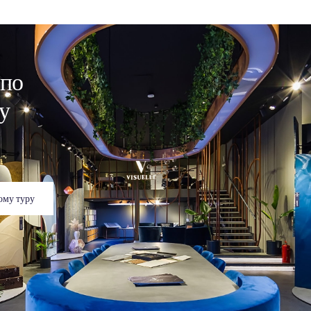
о труда и
огли