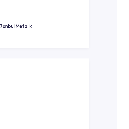
İs7anbul Metalik