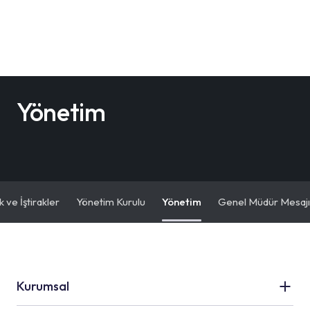
Yönetim
k ve İştirakler
Yönetim Kurulu
Yönetim
Genel Müdür Mesajı
Kurumsal