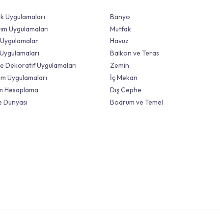
Ürün Grubuna Göre
Çözümler
Seramik Uygulamaları
Banyo
Su Yalıtım Uygulamaları
Mutfak
Teknik Uygulamalar
Havuz
Zemin Uygulamaları
Balkon ve Tera
Boya ve Dekoratif Uygulamaları
Zemin
Isı Yalıtım Uygulamaları
İç Mekan
Tüketim Hesaplama
Dış Cephe
Visuelle Dünyası
Bodrum ve Tem