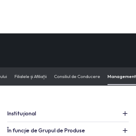
ului
Filialele și Afiliații
Consiliul de Conducere
Management
Instituţional
Grupul Kale
În funcţie de Grupul de Produse