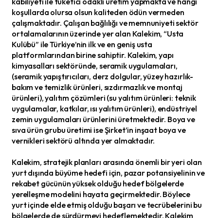
kabiliyeti ile tüketici odaklı üretim yapmakta ve hangi
koşullarda olursa olsun kaliteden ödün vermeden
çalışmaktadır. Çalışan bağlılığı ve memnuniyeti sektör
ortalamalarının üzerinde yer alan Kalekim, “Usta
Kulübü” ile Türkiye’nin ilk ve en geniş usta
platformlarından birine sahiptir. Kalekim, yapı
kimyasalları sektöründe, seramik uygulamaları,
(seramik yapıştırıcıları, derz dolgular, yüzey hazırlık-
bakım ve temizlik ürünleri, sızdırmazlık ve montaj
ürünleri), yalıtım çözümleri (su yalıtım ürünleri: teknik
uygulamalar, katkılar, ısı yalıtım ürünleri), endüstriyel
zemin uygulamaları ürünlerini üretmektedir. Boya ve
sıva ürün grubu üretimi ise Şirket’in inşaat boya ve
vernikleri sektörü altında yer almaktadır.
Kalekim, stratejik planları arasında önemli bir yeri olan
yurt dışında büyüme hedefi için, pazar potansiyelinin ve
rekabet gücünün yüksek olduğu hedef bölgelerde
yerelleşme modelini hayata geçirmektedir. Böylece
yurt içinde elde etmiş olduğu başarı ve tecrübelerini bu
bölgelerde de sürdürmeyi hedeflemektedir. Kalekim