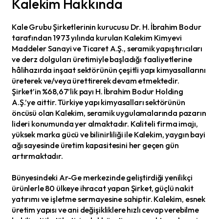
Kalekim Hakkında
Kale Grubu Şirketlerinin kurucusu Dr. H. İbrahim Bodur
tarafından 1973 yılında kurulan Kalekim Kimyevi
Maddeler Sanayi ve Ticaret A.Ş., seramik yapıştırıcıları
ve derz dolguları üretimiyle başladığı faaliyetlerine
hâlihazırda inşaat sektörünün çeşitli yapı kimyasallarını
üreterek ve/veya ürettirerek devam etmektedir.
Şirket’in %68,67’lik payı H. İbrahim Bodur Holding
A.Ş.’ye aittir. Türkiye yapı kimyasalları sektörünün
öncüsü olan Kalekim, seramik uygulamalarında pazarın
lideri konumunda yer almaktadır. Kaliteli firma imajı,
yüksek marka gücü ve bilinirliliği ile Kalekim, yaygın bayi
ağı sayesinde üretim kapasitesini her geçen gün
artırmaktadır.
Bünyesindeki Ar-Ge merkezinde geliştirdiği yenilikçi
ürünlerle 80 ülkeye ihracat yapan Şirket, güçlü nakit
yatırımı ve işletme sermayesine sahiptir. Kalekim, esnek
üretim yapısı ve ani değişikliklere hızlı cevap verebilme