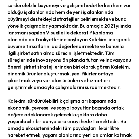
sürdürülebilir büyümeyi ve gelişimi hedeflerken hem var
olduğu iş alanlarında hem de yeni iş alanlarında
büyümeyi destekleyici stratejiler belirlemekte ve buna
yönelik çalışmalar yapmaktadır. Bu amaçla 2021 yılında
lansmanı yapılan Visuelle ile dekoratif kaplama
alanında da faaliyetlerine başlayan Kalekim, inorganik
büyüme fırsatlarını da değerlendirmekte ve bununla
ilgili şirket satın alma sürecini işletmektedir. Tüm
süreçlerinde inovasyonu ön planda tutan ve inovasyonu
önemli şirket stratejilerinden biri olarak gören Kalekim,
dinamik ürünler oluşturmak, yeni fikirler ortaya
çıkartmak veya var olan ürünleri ve hizmetleri
geliştirmek amacıyla çalışmalarını sürdürmektedir.
Kalekim, sürdürülebilirlik çalışmaları kapsamında
ekonomik, çevresel ve sosyal boyutlar bazında ortak
değere odaklanarak gelecek kuşaklara daha
yaşanılabilir bir dünya bırakmayı hedeflemektedir. Bu
amaçla ekosistemindeki tüm paydaşları ile birlikte
hareket etmek, yaşam alanlarına yeni anlamlar katmak