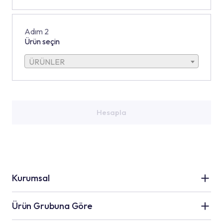
Adım 2
Ürün seçin
ÜRÜNLER
Hesapla
Kurumsal
Kale Grubu
Ürün Grubuna Göre
Hakkımızda