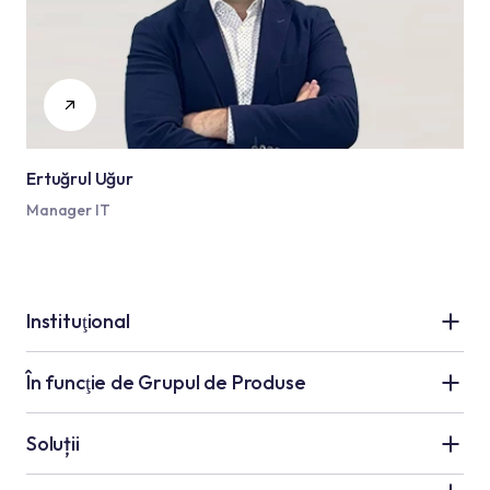
Ertuğrul Uğur
Manager IT
Instituţional
Grupul Kale
În funcţie de Grupul de Produse
Despre Noi
Aplicații Ceramică
Soluții
Resurse umane
Aplicații de Hidroizolație