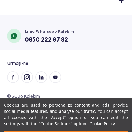
Baie
Știri și Anunțuri
Aplicații Tehnice
Informații Societate
Bucătărie
Referințe
Aplicații de Pardoseală
Informaţii Financiare
Piscină
Contact
Linia Whatsapp Kalekim
Vopsea şi Aplicații Decorative
Management Corporativ
Balcon şi Terasă
0850 222 87 82
Blog
Aplicații de Izolare Termică
Politici
Pardoseală
Materiale Tipărite
Calculare Consum
Spaţii de Interior
Constituția Noastră Privind Satisfacția Clienților
Urmați-ne
Lumea Visuelle
Fațade Exterioare
Сертификаты
Subsol și Fundație
© 2026 Kalekim
Cookies are used to personalize content and ads, provide
Protecția datelor cu caracter personal
social media features, and analyze our traffic. You can accept
Servicii ale societății informaționale
all cookies with the “Accept” option or you can edit the
settings with the "Cookie Settings" option.
Cookie Policy