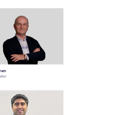
Taner Köseoğlu
Domestic Sales Director