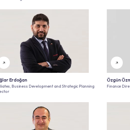
Soner Çetinkaya
General Manager