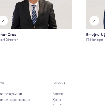
Çağlar Erdoğan
Affiliates, Business Development and Strategic Plannin
Director
Serhat Oras
Export Director