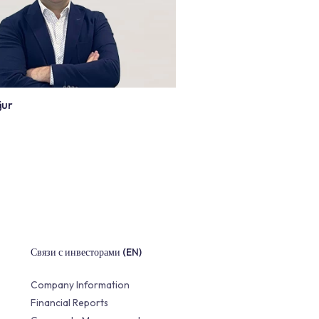
Özgün Özmen
g
Finance Director
Ertuğrul Uğur
IT Manager