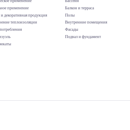
Продукты
Решения
Применение керамики
Ванная
Применение гидроизоляции
Кухня
Техническое применение
Бассейн
Напольное применение
Балкон и террас
Краски и декоративная продукция
Полы
Применение теплоизоляции
Внутренние по
Расчет потребления
Фасады
Мир Визуэль
Подвал и фунда