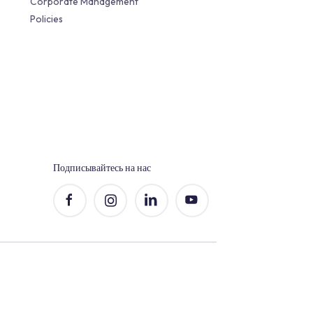
Связи с инвесторами (EN)
Company Information
Financial Reports
Corporate Management
а
Policies
мещения
мент