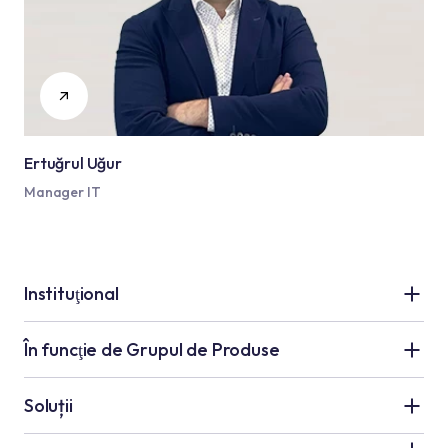
Ertuğrul Uğur
Manager IT
Instituţional
Grupul Kale
În funcţie de Grupul de Produse
Despre Noi
Aplicații Ceramică
Soluții
Resurse umane
Aplicații de Hidroizolație