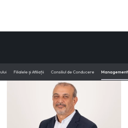
ului
Filialele și Afiliații
Consiliul de Conducere
Management