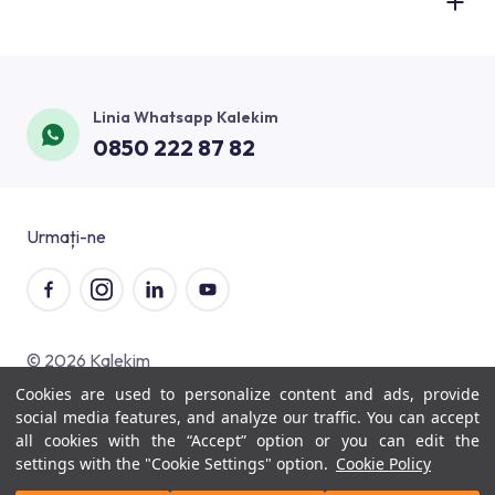
Baie
Știri și Anunțuri
Aplicații Tehnice
Informații Societate
Bucătărie
Referințe
Aplicații de Pardoseală
Informaţii Financiare
Piscină
Contact
Linia Whatsapp Kalekim
Vopsea şi Aplicații Decorative
Management Corporativ
Balcon şi Terasă
0850 222 87 82
Blog
Aplicații de Izolare Termică
Politici
Pardoseală
Materiale Tipărite
Calculare Consum
Spaţii de Interior
Constituția Noastră Privind Satisfacția Clienților
Urmați-ne
Lumea Visuelle
Fațade Exterioare
Subsol și Fundație
© 2026 Kalekim
Cookies are used to personalize content and ads, provide
Protecția datelor cu caracter personal
social media features, and analyze our traffic. You can accept
Servicii ale societății informaționale
all cookies with the “Accept” option or you can edit the
settings with the "Cookie Settings" option.
Cookie Policy